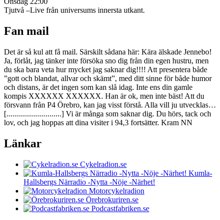
Onsdag 22:00
Tjutvå –Live från universums innersta utkant.
Fan mail
Det är så kul att få mail. Särskilt sådana här: Kära älskade Jennebo!
Ja, förlåt, jag tänker inte försöka sno dig från din egen hustru, men
du ska bara veta hur mycket jag saknar dig!!!! Att presentera både
”gott och blandat, allvar och skämt”, med ditt sinne för både humor
och distans, är det ingen som kan slå idag. Inte ens din gamle
kompis XXXXXX XXXXXX. Han är ok, men inte bäst! Att du
försvann från P4 Örebro, kan jag visst förstå. Alla vill ju utvecklas…
[............................] Vi är många som saknar dig. Du hörs, tack och
lov, och jag hoppas att dina visiter i 94,3 fortsätter. Kram NN
Länkar
Cykelradion.se
Kumla-
Hallsbergs Närradio -Nytta -Nöje -Närhet!
Motorcykelradion
Örebrokuriren.se
Podcastfabriken.se