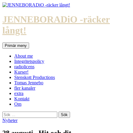
Hoppa
till
innehåll
JENNEBORADiO -räcker
långt!
Sök
Primär meny
About me
Integritetspolicy
radiolicens
Kurser!
Stenskott Productions
Tomas Jennebo
fler kanaler
extra
Kontakt
Om
Sök
efter:
Nyheter
28 augusti –Hit och dit