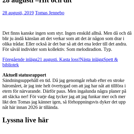
28 augusti, 2019
Tomas Jennebo
Det finns kanske ingen som styr. Ingen enskild alltså. Men då och då
blir ju ändå känslan att det verkar som att det är någon som drar i
olika trådar. Eller också är det bar så att det ena leder till det andra.
För såväl individer som kollektiv. Som melodiradion. Typ.
Inläggsnavigering
Föregående inlägg
21 augusti. Kasta loss!
Nästa inlägg
Spett &
bibliotek
Aktuell statusrapport
Sändningsuppehåll en tid. Då jag genomgår rehab efter en stroke
häromåret, är jag inte helt övertygad om att jag har nåt att tillföra i
etern för närvarande. Därför paus. Men ingalunda några planer på
att släcka ner! För varje dag tycker jag att jag funkar mer och mer
likt den Tomas jag känner igen, så förhoppningsvis dyker det upp
nåt här innan 2026 är tillända.
Lyssna live här