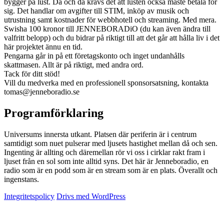
bygger på lust. Då och då krävs det att lusten också måste betala för
sig. Det handlar om avgifter till STIM, inköp av musik och
utrustning samt kostnader för webbhotell och streaming. Med mera.
Swisha 100 kronor till JENNEBORADiO (du kan även ändra till
valfritt belopp) och du bidrar på riktigt till att det går att hålla liv i det
här projektet ännu en tid.
Pengarna går in på ett företagskonto och inget undanhålls
skattmasen. Allt är på riktigt, med andra ord.
Tack för ditt stöd!
Vill du medverka med en professionell sponsorsatsning, kontakta
tomas@jenneboradio.se
Programförklaring
Universums innersta utkant. Platsen där periferin är i centrum
samtidigt som nuet pulserar med ljusets hastighet mellan då och sen.
Ingenting är allting och däremellan rör vi oss i cirklar rakt fram i
ljuset från en sol som inte alltid syns. Det här är Jenneboradio, en
radio som är en podd som är en stream som är en plats. Överallt och
ingenstans.
Integritetspolicy
Drivs med WordPress