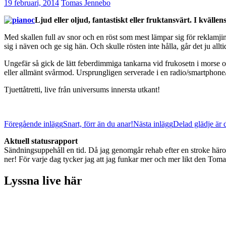
19 februari, 2014
Tomas Jennebo
Ljud eller oljud, fantastiskt eller fruktansvärt. I kväl
Med skallen full av snor och en röst som mest lämpar sig för reklamjing
sig i näven och ge sig hän. Och skulle rösten inte hålla, går det ju alltid
Ungefär så gick de lätt feberdimmiga tankarna vid frukosetn i morse o
eller allmänt svårmod. Ursprungligen serverade i en radio/smartphone/
Tjuettåtretti, live från universums innersta utkant!
Inläggsnavigering
Föregående inlägg
Snart, förr än du anar!
Nästa inlägg
Delad glädje är 
Aktuell statusrapport
Sändningsuppehåll en tid. Då jag genomgår rehab efter en stroke häromår
ner! För varje dag tycker jag att jag funkar mer och mer likt den Toma
Lyssna live här