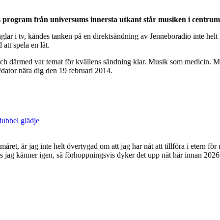
lens program från universums innersta utkant står musiken i centrum
lar i tv, kändes tanken på en direktsändning av Jenneboradio inte helt l
 att spela en låt.
ch därmed var temat för kvällens sändning klar. Musik som medicin. Mina
dator nära dig den 19 februari 2014.
dubbel glädje
et, är jag inte helt övertygad om att jag har nåt att tillföra i etern f
s jag känner igen, så förhoppningsvis dyker det upp nåt här innan 2026 