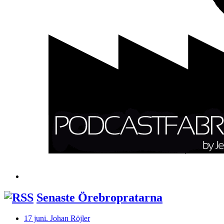
Senaste Örebropratarna
17 juni. Johan Röjler