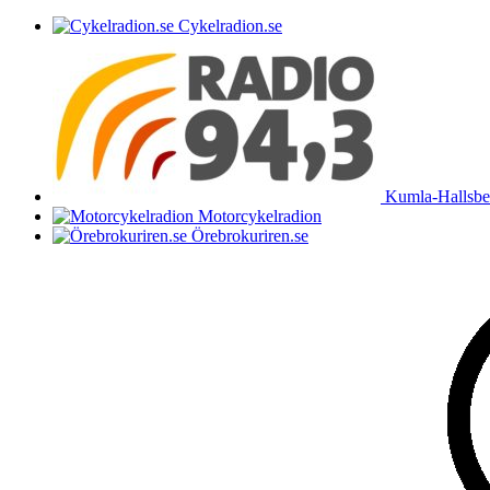
Cykelradion.se
Kumla-Hallsber
Motorcykelradion
Örebrokuriren.se