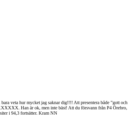
ka bara veta hur mycket jag saknar dig!!!! Att presentera både ”gott och
 XXXXXX. Han är ok, men inte bäst! Att du försvann från P4 Örebro,
visiter i 94,3 fortsätter. Kram NN