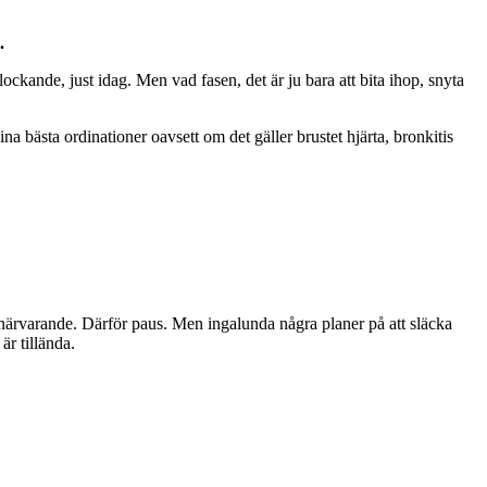
.
ockande, just idag. Men vad fasen, det är ju bara att bita ihop, snyta
 bästa ordinationer oavsett om det gäller brustet hjärta, bronkitis
ör närvarande. Därför paus. Men ingalunda några planer på att släcka
är tillända.