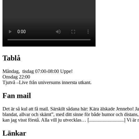
Tablå
Måndag, tisdag 07:00-08:00 Uppe!
Onsdag 22:00
Tjutvå –Live från universums innersta utkant.
Fan mail
Det är så kul att få mail. Särskilt sådana här: Kära älskade Jennebo! J
blandat, allvar och skämt”, med ditt sinne för både humor och dist
kan jag visst förstå. Alla vill ju utvecklas… [............................
Länkar