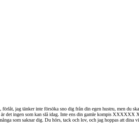
a, förlåt, jag tänker inte försöka sno dig från din egen hustru, men du s
ans, är det ingen som kan slå idag. Inte ens din gamle kompis XXXXXX
] Vi är många som saknar dig. Du hörs, tack och lov, och jag hoppas att dina 