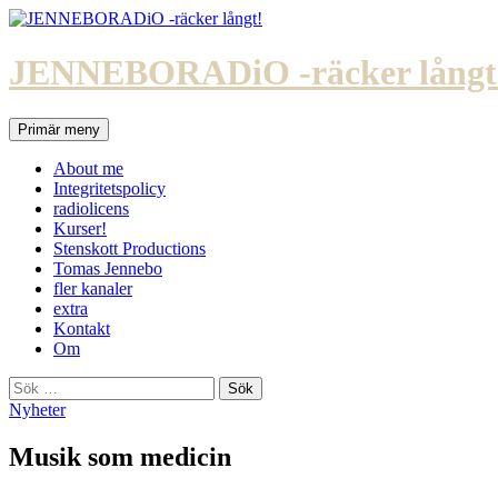
Hoppa
till
innehåll
JENNEBORADiO -räcker långt
Sök
Primär meny
About me
Integritetspolicy
radiolicens
Kurser!
Stenskott Productions
Tomas Jennebo
fler kanaler
extra
Kontakt
Om
Sök
efter:
Nyheter
Musik som medicin