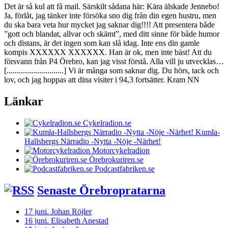
Det är så kul att få mail. Särskilt sådana här: Kära älskade Jennebo!
Ja, förlåt, jag tänker inte försöka sno dig från din egen hustru, men
du ska bara veta hur mycket jag saknar dig!!!! Att presentera både
”gott och blandat, allvar och skämt”, med ditt sinne för både humor
och distans, är det ingen som kan slå idag. Inte ens din gamle
kompis XXXXXX XXXXXX. Han är ok, men inte bäst! Att du
försvann från P4 Örebro, kan jag visst förstå. Alla vill ju utvecklas…
[............................] Vi är många som saknar dig. Du hörs, tack och
lov, och jag hoppas att dina visiter i 94,3 fortsätter. Kram NN
Länkar
Cykelradion.se
Kumla-
Hallsbergs Närradio -Nytta -Nöje -Närhet!
Motorcykelradion
Örebrokuriren.se
Podcastfabriken.se
Senaste Örebropratarna
17 juni. Johan Röjler
16 juni. Elisabeth Anestad