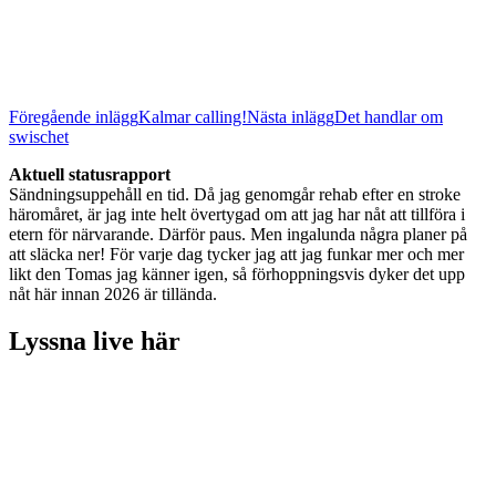
Inläggsnavigering
Föregående inlägg
Kalmar calling!
Nästa inlägg
Det handlar om
swischet
Aktuell statusrapport
Sändningsuppehåll en tid. Då jag genomgår rehab efter en stroke
häromåret, är jag inte helt övertygad om att jag har nåt att tillföra i
etern för närvarande. Därför paus. Men ingalunda några planer på
att släcka ner! För varje dag tycker jag att jag funkar mer och mer
likt den Tomas jag känner igen, så förhoppningsvis dyker det upp
nåt här innan 2026 är tillända.
Lyssna live här