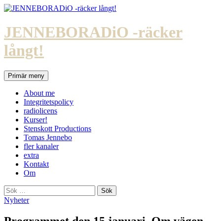
Hoppa
till
innehåll
JENNEBORADiO -räcker
långt!
Sök
Primär meny
About me
Integritetspolicy
radiolicens
Kurser!
Stenskott Productions
Tomas Jennebo
fler kanaler
extra
Kontakt
Om
Sök
efter:
Nyheter
Programmet den 15 januari. Om vägen.