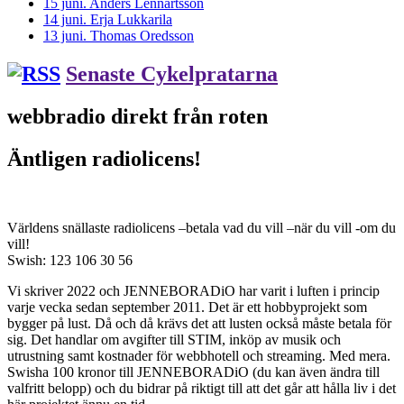
15 juni. Anders Lennartsson
14 juni. Erja Lukkarila
13 juni. Thomas Oredsson
Senaste Cykelpratarna
webbradio direkt från roten
Äntligen radiolicens!
Världens snällaste radiolicens –betala vad du vill –när du vill -om du
vill!
Swish: 123 106 30 56
Vi skriver 2022 och JENNEBORADiO har varit i luften i princip
varje vecka sedan september 2011. Det är ett hobbyprojekt som
bygger på lust. Då och då krävs det att lusten också måste betala för
sig. Det handlar om avgifter till STIM, inköp av musik och
utrustning samt kostnader för webbhotell och streaming. Med mera.
Swisha 100 kronor till JENNEBORADiO (du kan även ändra till
valfritt belopp) och du bidrar på riktigt till att det går att hålla liv i det