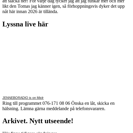
att släcka ner! För varje dag tycker jag att jag funkar mer och mer
likt den Tomas jag känner igen, så förhoppningsvis dyker det upp
nåt här innan 2026 är tillända.
Lyssna live här
JENNEBORADIO is on Mixlr
Ring till programmet 076-171 08 06 Önska en låt, skicka en
hälsning. Lämna gärna meddelande på telefonsvararen.
Arkivet. Nytt utseende!