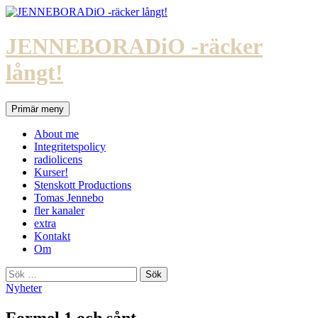
Hoppa
till
innehåll
JENNEBORADiO -räcker
långt!
Sök
Primär meny
About me
Integritetspolicy
radiolicens
Kurser!
Stenskott Productions
Tomas Jennebo
fler kanaler
extra
Kontakt
Om
Sök
efter:
Nyheter
Formel 1 och sånt.