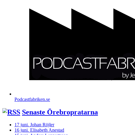
Podcastfabriken.se
Senaste Örebropratarna
17 juni. Johan Röjler
16 juni. Elisabeth Anestad