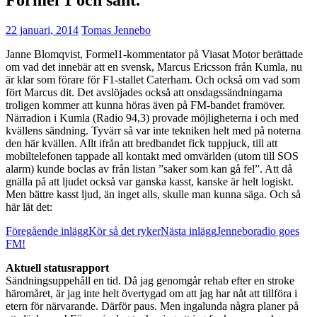
22 januari, 2014
Tomas Jennebo
Janne Blomqvist, Formel1-kommentator på Viasat Motor berättade
om vad det innebär att en svensk, Marcus Ericsson från Kumla, nu
är klar som förare för F1-stallet Caterham. Och också om vad som
fört Marcus dit. Det avslöjades också att onsdagssändningarna
troligen kommer att kunna höras även på FM-bandet framöver.
Närradion i Kumla (Radio 94,3) provade möjligheterna i och med
kvällens sändning. Tyvärr så var inte tekniken helt med på noterna
den här kvällen. Allt ifrån att bredbandet fick tuppjuck, till att
mobiltelefonen tappade all kontakt med omvärlden (utom till SOS
alarm) kunde boclas av från listan ”saker som kan gå fel”. Att då
gnälla på att ljudet också var ganska kasst, kanske är helt logiskt.
Men bättre kasst ljud, än inget alls, skulle man kunna säga. Och så
här lät det:
Inläggsnavigering
Föregående inlägg
Kör så det ryker
Nästa inlägg
Jenneboradio goes
FM!
Aktuell statusrapport
Sändningsuppehåll en tid. Då jag genomgår rehab efter en stroke
häromåret, är jag inte helt övertygad om att jag har nåt att tillföra i
etern för närvarande. Därför paus. Men ingalunda några planer på