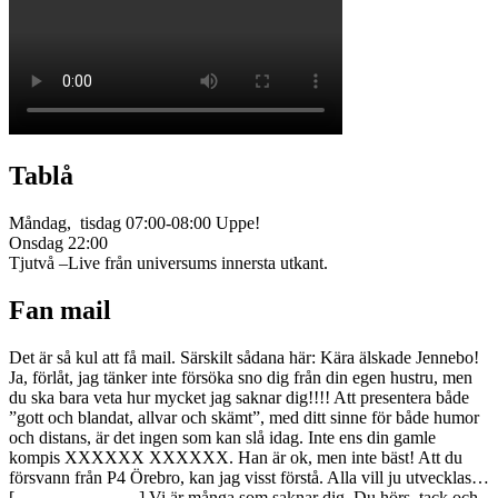
Tablå
Måndag, tisdag 07:00-08:00 Uppe!
Onsdag 22:00
Tjutvå –Live från universums innersta utkant.
Fan mail
Det är så kul att få mail. Särskilt sådana här: Kära älskade Jennebo!
Ja, förlåt, jag tänker inte försöka sno dig från din egen hustru, men
du ska bara veta hur mycket jag saknar dig!!!! Att presentera både
”gott och blandat, allvar och skämt”, med ditt sinne för både humor
och distans, är det ingen som kan slå idag. Inte ens din gamle
kompis XXXXXX XXXXXX. Han är ok, men inte bäst! Att du
försvann från P4 Örebro, kan jag visst förstå. Alla vill ju utvecklas…
[............................] Vi är många som saknar dig. Du hörs, tack och