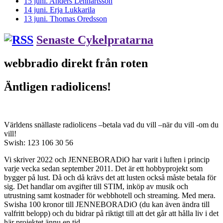
15 juni. Anders Lennartsson
14 juni. Erja Lukkarila
13 juni. Thomas Oredsson
Senaste Cykelpratarna
webbradio direkt från roten
Äntligen radiolicens!
Världens snällaste radiolicens –betala vad du vill –när du vill -om du
vill!
Swish: 123 106 30 56
Vi skriver 2022 och JENNEBORADiO har varit i luften i princip
varje vecka sedan september 2011. Det är ett hobbyprojekt som
bygger på lust. Då och då krävs det att lusten också måste betala för
sig. Det handlar om avgifter till STIM, inköp av musik och
utrustning samt kostnader för webbhotell och streaming. Med mera.
Swisha 100 kronor till JENNEBORADiO (du kan även ändra till
valfritt belopp) och du bidrar på riktigt till att det går att hålla liv i det
här projektet ännu en tid.