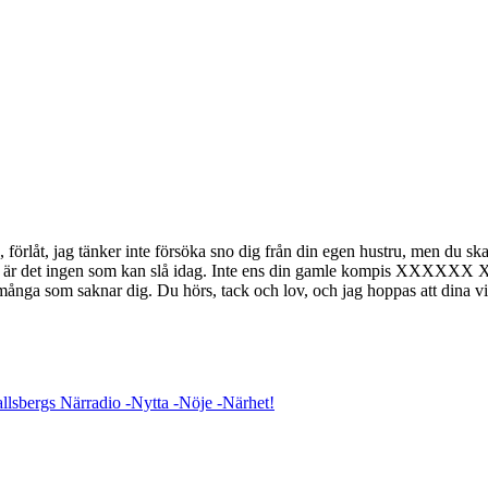
a, förlåt, jag tänker inte försöka sno dig från din egen hustru, men du s
ans, är det ingen som kan slå idag. Inte ens din gamle kompis XXXXXX
] Vi är många som saknar dig. Du hörs, tack och lov, och jag hoppas att dina 
lsbergs Närradio -Nytta -Nöje -Närhet!