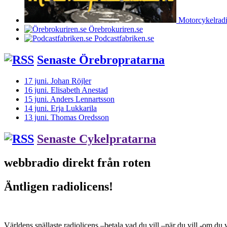
Motorcykelrad
Örebrokuriren.se
Podcastfabriken.se
Senaste Örebropratarna
17 juni. Johan Röjler
16 juni. Elisabeth Anestad
15 juni. Anders Lennartsson
14 juni. Erja Lukkarila
13 juni. Thomas Oredsson
Senaste Cykelpratarna
webbradio direkt från roten
Äntligen radiolicens!
Världens snällaste radiolicens –betala vad du vill –när du vill -om du v