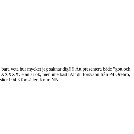
ka bara veta hur mycket jag saknar dig!!!! Att presentera både ”gott och
 XXXXXX. Han är ok, men inte bäst! Att du försvann från P4 Örebro,
visiter i 94,3 fortsätter. Kram NN