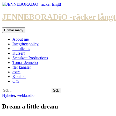
Hoppa
till
innehåll
JENNEBORADiO -räcker långt
Sök
Primär meny
About me
Integritetspolicy
radiolicens
Kurser!
Stenskott Productions
Tomas Jennebo
fler kanaler
extra
Kontakt
Om
Sök
efter:
Nyheter
,
webbradio
Dream a little dream