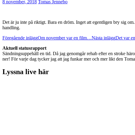
8 november, 2018
Tomas Jennebo
Det är ju inte på riktigt. Bara en dröm. Inget att egentligen bry sig om.
handling.
Inläggsnavigering
Föregående inlägg
Om november var en film…
Nästa inlägg
Det var en
Aktuell statusrapport
Sändningsuppehåll en tid. Då jag genomgår rehab efter en stroke häromår
ner! För varje dag tycker jag att jag funkar mer och mer likt den Toma
Lyssna live här