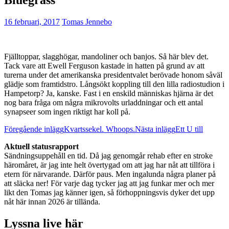
16 februari, 2017
Tomas Jennebo
Fjälltoppar, slagghögar, mandoliner och banjos. Så här blev det.
Tack vare att Ewell Ferguson kastade in hatten på grund av att
turerna under det amerikanska presidentvalet berövade honom såväl
glädje som framtidstro. Långsökt koppling till den lilla radiostudion i
Hampetorp? Ja, kanske. Fast i en enskild människas hjärna är det
nog bara fråga om några mikrovolts urladdningar och ett antal
synapseer som ingen riktigt har koll på.
Inläggsnavigering
Föregående inlägg
Kvartssekel. Whoops.
Nästa inlägg
Ett U till
Aktuell statusrapport
Sändningsuppehåll en tid. Då jag genomgår rehab efter en stroke
häromåret, är jag inte helt övertygad om att jag har nåt att tillföra i
etern för närvarande. Därför paus. Men ingalunda några planer på
att släcka ner! För varje dag tycker jag att jag funkar mer och mer
likt den Tomas jag känner igen, så förhoppningsvis dyker det upp
nåt här innan 2026 är tillända.
Lyssna live här