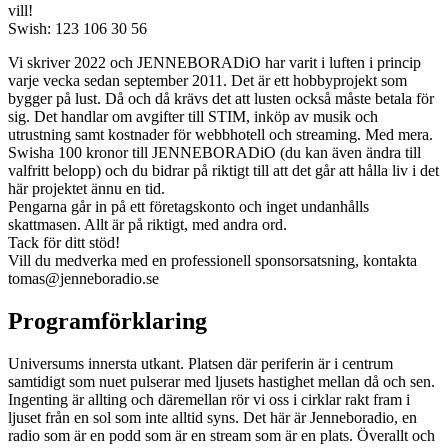
vill!
Swish: 123 106 30 56
Vi skriver 2022 och JENNEBORADiO har varit i luften i princip
varje vecka sedan september 2011. Det är ett hobbyprojekt som
bygger på lust. Då och då krävs det att lusten också måste betala för
sig. Det handlar om avgifter till STIM, inköp av musik och
utrustning samt kostnader för webbhotell och streaming. Med mera.
Swisha 100 kronor till JENNEBORADiO (du kan även ändra till
valfritt belopp) och du bidrar på riktigt till att det går att hålla liv i det
här projektet ännu en tid.
Pengarna går in på ett företagskonto och inget undanhålls
skattmasen. Allt är på riktigt, med andra ord.
Tack för ditt stöd!
Vill du medverka med en professionell sponsorsatsning, kontakta
tomas@jenneboradio.se
Programförklaring
Universums innersta utkant. Platsen där periferin är i centrum
samtidigt som nuet pulserar med ljusets hastighet mellan då och sen.
Ingenting är allting och däremellan rör vi oss i cirklar rakt fram i
ljuset från en sol som inte alltid syns. Det här är Jenneboradio, en
radio som är en podd som är en stream som är en plats. Överallt och