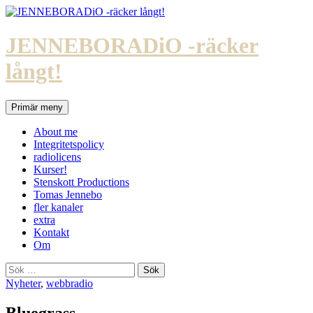
Hoppa
till
innehåll
JENNEBORADiO -räcker
långt!
Sök
Primär meny
About me
Integritetspolicy
radiolicens
Kurser!
Stenskott Productions
Tomas Jennebo
fler kanaler
extra
Kontakt
Om
Sök
efter:
Nyheter
,
webbradio
Bluegrass