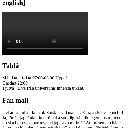
english]
Tablå
Måndag, tisdag 07:00-08:00 Uppe!
Onsdag 22:00
Tjutvå –Live från universums innersta utkant.
Fan mail
Det är så kul att få mail. Särskilt sådana här: Kära älskade Jennebo!
Ja, förlåt, jag tänker inte försöka sno dig från din egen hustru, men
du ska bara veta hur mycket jag saknar dig!!!! Att presentera både
”gott och blandat, allvar och skämt”, med ditt sinne för både humor