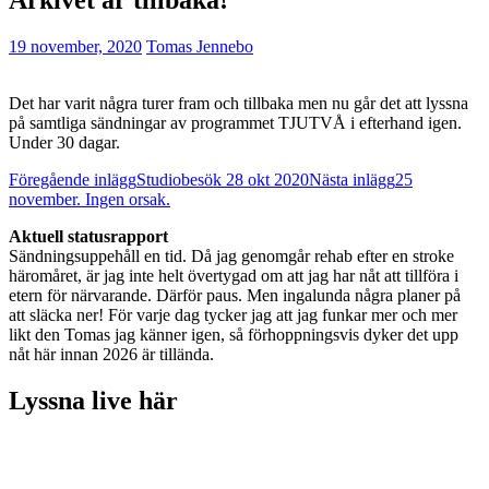
19 november, 2020
Tomas Jennebo
Det har varit några turer fram och tillbaka men nu går det att lyssna
på samtliga sändningar av programmet TJUTVÅ i efterhand igen.
Under 30 dagar.
Inläggsnavigering
Föregående inlägg
Studiobesök 28 okt 2020
Nästa inlägg
25
november. Ingen orsak.
Aktuell statusrapport
Sändningsuppehåll en tid. Då jag genomgår rehab efter en stroke
häromåret, är jag inte helt övertygad om att jag har nåt att tillföra i
etern för närvarande. Därför paus. Men ingalunda några planer på
att släcka ner! För varje dag tycker jag att jag funkar mer och mer
likt den Tomas jag känner igen, så förhoppningsvis dyker det upp
nåt här innan 2026 är tillända.
Lyssna live här