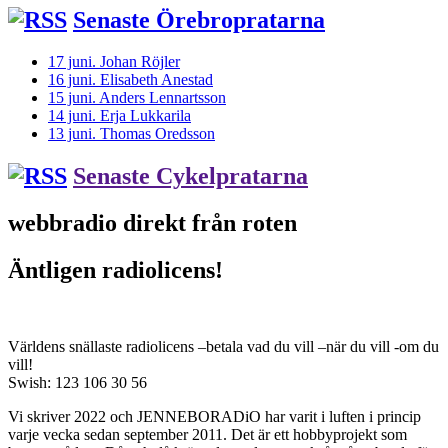
Senaste Örebropratarna
17 juni. Johan Röjler
16 juni. Elisabeth Anestad
15 juni. Anders Lennartsson
14 juni. Erja Lukkarila
13 juni. Thomas Oredsson
Senaste Cykelpratarna
webbradio direkt från roten
Äntligen radiolicens!
Världens snällaste radiolicens –betala vad du vill –när du vill -om du
vill!
Swish: 123 106 30 56
Vi skriver 2022 och JENNEBORADiO har varit i luften i princip
varje vecka sedan september 2011. Det är ett hobbyprojekt som