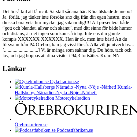
Det är så kul att få mail. Särskilt sådana här: Kära älskade Jennebo!
Ja, förlåt, jag tänker inte försöka sno dig från din egen hustru, men
du ska bara veta hur mycket jag saknar dig!!!! Att presentera både
”gott och blandat, allvar och skämt”, med ditt sinne för både humor
och distans, är det ingen som kan slå idag. Inte ens din gamle
kompis XXXXXX XXXXXX. Han är ok, men inte bäst! Att du
försvann från P4 Örebro, kan jag visst förstå. Alla vill ju utvecklas…
[............................] Vi är många som saknar dig. Du hörs, tack och
lov, och jag hoppas att dina visiter i 94,3 fortsätter. Kram NN
Länkar
Cykelradion.se
Kumla-
Hallsbergs Närradio -Nytta -Nöje -Närhet!
Motorcykelradion
Örebrokuriren.se
Podcastfabriken.se