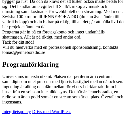
bygger på lust. Då och då krävs det att lusten också måste betala för
sig. Det handlar om avgifter till STIM, inköp av musik och
utrustning samt kostnader för webbhotell och streaming. Med mera.
Swisha 100 kronor till JENNEBORADiO (du kan även ändra till
valfritt belopp) och du bidrar på riktigt till att det går att hålla liv i det
här projektet ännu en tid.
Pengarna går in på ett företagskonto och inget undanhålls
skattmasen. Allt är på riktigt, med andra ord.
Tack för ditt stöd!
Vill du medverka med en professionell sponsorsatsning, kontakta
tomas@jenneboradio.se
Programförklaring
Universums innersta utkant. Platsen där periferin är i centrum
samtidigt som nuet pulserar med ljusets hastighet mellan då och sen.
Ingenting är allting och däremellan rör vi oss i cirklar rakt fram i
ljuset från en sol som inte alltid syns. Det här är Jenneboradio, en
radio som är en podd som är en stream som är en plats. Överallt och
ingenstans.
Integritetspolicy
Drivs med WordPress