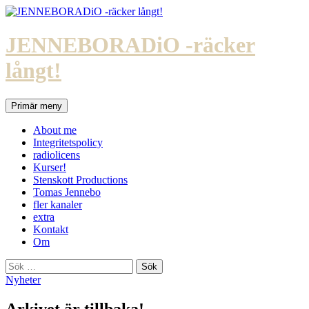
Hoppa
till
innehåll
JENNEBORADiO -räcker
långt!
Sök
Primär meny
About me
Integritetspolicy
radiolicens
Kurser!
Stenskott Productions
Tomas Jennebo
fler kanaler
extra
Kontakt
Om
Sök
efter:
Nyheter
Arkivet är tillbaka!