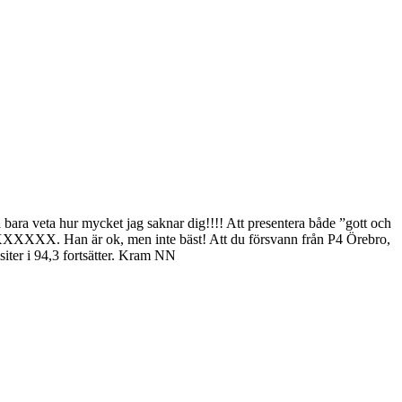
ka bara veta hur mycket jag saknar dig!!!! Att presentera både ”gott och
 XXXXXX. Han är ok, men inte bäst! Att du försvann från P4 Örebro,
visiter i 94,3 fortsätter. Kram NN