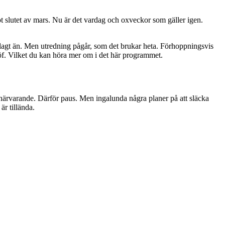
mot slutet av mars. Nu är det vardag och oxveckor som gäller igen.
larlagt än. Men utredning pågår, som det brukar heta. Förhoppningsvis
öf. Vilket du kan höra mer om i det här programmet.
ör närvarande. Därför paus. Men ingalunda några planer på att släcka
är tillända.