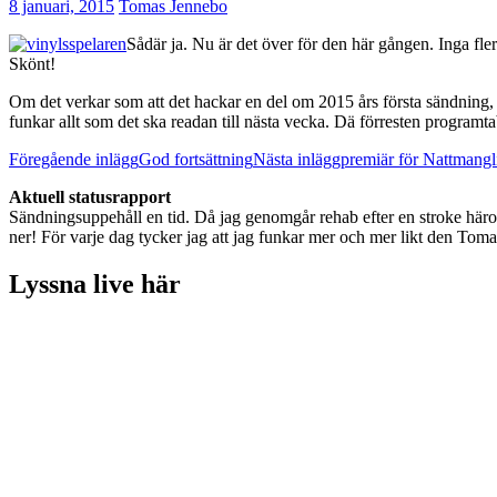
8 januari, 2015
Tomas Jennebo
Sådär ja. Nu är det över för den här gången. Inga fle
Skönt!
Om det verkar som att det hackar en del om 2015 års första sändning, s
funkar allt som det ska readan till nästa vecka. Dä förresten progra
Inläggsnavigering
Föregående inlägg
God fortsättning
Nästa inlägg
premiär för Nattmangl
Aktuell statusrapport
Sändningsuppehåll en tid. Då jag genomgår rehab efter en stroke häromår
ner! För varje dag tycker jag att jag funkar mer och mer likt den Toma
Lyssna live här