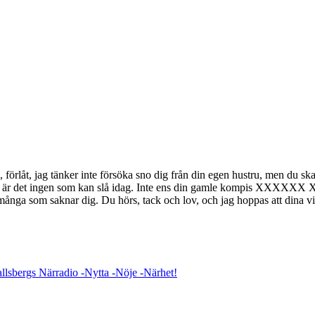
a, förlåt, jag tänker inte försöka sno dig från din egen hustru, men du s
ans, är det ingen som kan slå idag. Inte ens din gamle kompis XXXXXX
] Vi är många som saknar dig. Du hörs, tack och lov, och jag hoppas att dina 
lsbergs Närradio -Nytta -Nöje -Närhet!