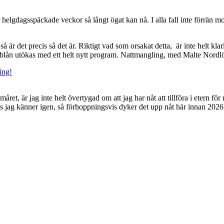
r helgdagsspäckade veckor så långt ögat kan nå. I alla fall inte förrän 
å är det precis så det är. Riktigt vad som orsakat detta, är inte helt k
mtablån utökas med ett helt nytt program. Nattmangling, med Malte Nordl
ing!
et, är jag inte helt övertygad om att jag har nåt att tillföra i etern f
s jag känner igen, så förhoppningsvis dyker det upp nåt här innan 2026 