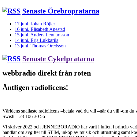
Senaste Örebropratarna
17 juni. Johan Röjler
16 juni. Elisabeth Anestad
15 juni. Anders Lennartsson
14 juni. Erja Lukkarila
13 juni. Thomas Oredsson
Senaste Cykelpratarna
webbradio direkt från roten
Äntligen radiolicens!
Världens snällaste radiolicens –betala vad du vill –när du vill -om du v
Swish: 123 106 30 56
Vi skriver 2022 och JENNEBORADiO har varit i luften i princip varje 
handlar om avgifter till STIM, inköp av musik och utrustning samt k