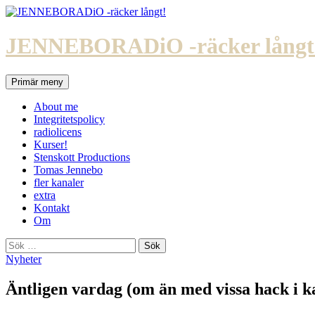
Hoppa
till
innehåll
JENNEBORADiO -räcker långt
Sök
Primär meny
About me
Integritetspolicy
radiolicens
Kurser!
Stenskott Productions
Tomas Jennebo
fler kanaler
extra
Kontakt
Om
Sök
efter:
Nyheter
Äntligen vardag (om än med vissa hack i k