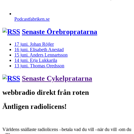
Podcastfabriken.se
Senaste Örebropratarna
17 juni. Johan Röjler
16 juni. Elisabeth Anestad
15 juni. Anders Lennartsson
14 juni. Erja Lukkarila
13 juni. Thomas Oredsson
Senaste Cykelpratarna
webbradio direkt från roten
Äntligen radiolicens!
Världens snällaste radiolicens –betala vad du vill –när du vill -om du