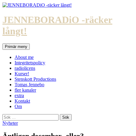
Hoppa
till
innehåll
JENNEBORADiO -räcker
långt!
Sök
Primär meny
About me
Integritetspolicy
radiolicens
Kurser!
Stenskott Productions
Tomas Jennebo
fler kanaler
extra
Kontakt
Om
Sök
efter:
Nyheter
Äntligen december -eller?