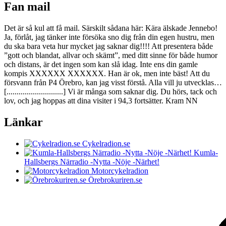
Fan mail
Det är så kul att få mail. Särskilt sådana här: Kära älskade Jennebo!
Ja, förlåt, jag tänker inte försöka sno dig från din egen hustru, men
du ska bara veta hur mycket jag saknar dig!!!! Att presentera både
”gott och blandat, allvar och skämt”, med ditt sinne för både humor
och distans, är det ingen som kan slå idag. Inte ens din gamle
kompis XXXXXX XXXXXX. Han är ok, men inte bäst! Att du
försvann från P4 Örebro, kan jag visst förstå. Alla vill ju utvecklas…
[............................] Vi är många som saknar dig. Du hörs, tack och
lov, och jag hoppas att dina visiter i 94,3 fortsätter. Kram NN
Länkar
Cykelradion.se
Kumla-
Hallsbergs Närradio -Nytta -Nöje -Närhet!
Motorcykelradion
Örebrokuriren.se