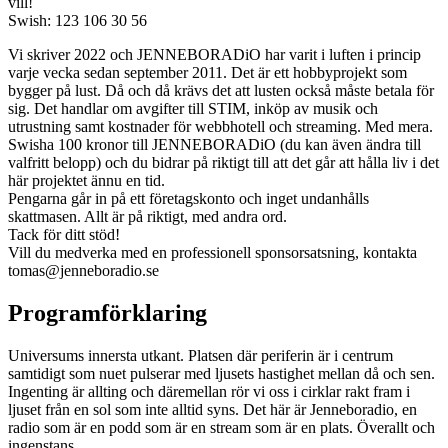
vill!
Swish: 123 106 30 56
Vi skriver 2022 och JENNEBORADiO har varit i luften i princip
varje vecka sedan september 2011. Det är ett hobbyprojekt som
bygger på lust. Då och då krävs det att lusten också måste betala för
sig. Det handlar om avgifter till STIM, inköp av musik och
utrustning samt kostnader för webbhotell och streaming. Med mera.
Swisha 100 kronor till JENNEBORADiO (du kan även ändra till
valfritt belopp) och du bidrar på riktigt till att det går att hålla liv i det
här projektet ännu en tid.
Pengarna går in på ett företagskonto och inget undanhålls
skattmasen. Allt är på riktigt, med andra ord.
Tack för ditt stöd!
Vill du medverka med en professionell sponsorsatsning, kontakta
tomas@jenneboradio.se
Programförklaring
Universums innersta utkant. Platsen där periferin är i centrum
samtidigt som nuet pulserar med ljusets hastighet mellan då och sen.
Ingenting är allting och däremellan rör vi oss i cirklar rakt fram i
ljuset från en sol som inte alltid syns. Det här är Jenneboradio, en
radio som är en podd som är en stream som är en plats. Överallt och
ingenstans.