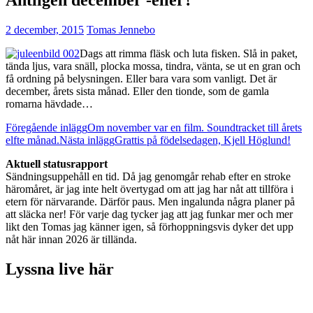
2 december, 2015
Tomas Jennebo
Dags att rimma fläsk och luta fisken. Slå in paket,
tända ljus, vara snäll, plocka mossa, tindra, vänta, se ut en gran och
få ordning på belysningen. Eller bara vara som vanligt. Det är
december, årets sista månad. Eller den tionde, som de gamla
romarna hävdade…
Inläggsnavigering
Föregående inlägg
Om november var en film. Soundtracket till årets
elfte månad.
Nästa inlägg
Grattis på födelsedagen, Kjell Höglund!
Aktuell statusrapport
Sändningsuppehåll en tid. Då jag genomgår rehab efter en stroke
häromåret, är jag inte helt övertygad om att jag har nåt att tillföra i
etern för närvarande. Därför paus. Men ingalunda några planer på
att släcka ner! För varje dag tycker jag att jag funkar mer och mer
likt den Tomas jag känner igen, så förhoppningsvis dyker det upp
nåt här innan 2026 är tillända.
Lyssna live här