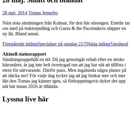
28 maj, 2014
Tomas Jennebo
Näst sista sändningen från Kalmar, för den här säsongen. Emelie tar
oss med på traktorpulling och Gurra & the Pacemakers släpper en
ny låt. Bland annat.
Inläggsnavigering
Föregående inlägg
Specialare på onsdag 21/5
Nästa inlägg
Varsågod
Aktuell statusrapport
Sändningsuppehåll en tid. Då jag genomgår rehab efter en stroke
häromåret, är jag inte helt övertygad om att jag har nåt att tillföra i
etern för närvarande. Därför paus. Men ingalunda några planer på
att släcka ner! För varje dag tycker jag att jag funkar mer och mer
likt den Tomas jag känner igen, så förhoppningsvis dyker det upp
nåt här innan 2026 är tillända.
Lyssna live här