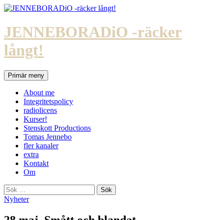
Hoppa
till
innehåll
JENNEBORADiO -räcker
långt!
Sök
Primär meny
About me
Integritetspolicy
radiolicens
Kurser!
Stenskott Productions
Tomas Jennebo
fler kanaler
extra
Kontakt
Om
Sök
efter:
Nyheter
28 maj. Smått och blandat