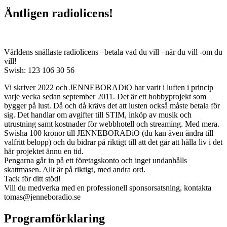
Äntligen radiolicens!
Världens snällaste radiolicens –betala vad du vill –när du vill -om du
vill!
Swish: 123 106 30 56
Vi skriver 2022 och JENNEBORADiO har varit i luften i princip
varje vecka sedan september 2011. Det är ett hobbyprojekt som
bygger på lust. Då och då krävs det att lusten också måste betala för
sig. Det handlar om avgifter till STIM, inköp av musik och
utrustning samt kostnader för webbhotell och streaming. Med mera.
Swisha 100 kronor till JENNEBORADiO (du kan även ändra till
valfritt belopp) och du bidrar på riktigt till att det går att hålla liv i det
här projektet ännu en tid.
Pengarna går in på ett företagskonto och inget undanhålls
skattmasen. Allt är på riktigt, med andra ord.
Tack för ditt stöd!
Vill du medverka med en professionell sponsorsatsning, kontakta
tomas@jenneboradio.se
Programförklaring