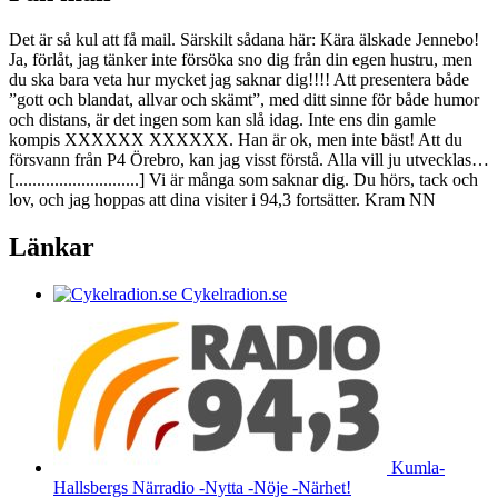
Det är så kul att få mail. Särskilt sådana här: Kära älskade Jennebo!
Ja, förlåt, jag tänker inte försöka sno dig från din egen hustru, men
du ska bara veta hur mycket jag saknar dig!!!! Att presentera både
”gott och blandat, allvar och skämt”, med ditt sinne för både humor
och distans, är det ingen som kan slå idag. Inte ens din gamle
kompis XXXXXX XXXXXX. Han är ok, men inte bäst! Att du
försvann från P4 Örebro, kan jag visst förstå. Alla vill ju utvecklas…
[............................] Vi är många som saknar dig. Du hörs, tack och
lov, och jag hoppas att dina visiter i 94,3 fortsätter. Kram NN
Länkar
Cykelradion.se
Kumla-
Hallsbergs Närradio -Nytta -Nöje -Närhet!