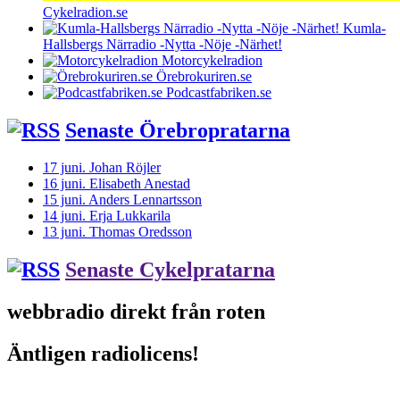
Cykelradion.se
Kumla-
Hallsbergs Närradio -Nytta -Nöje -Närhet!
Motorcykelradion
Örebrokuriren.se
Podcastfabriken.se
Senaste Örebropratarna
17 juni. Johan Röjler
16 juni. Elisabeth Anestad
15 juni. Anders Lennartsson
14 juni. Erja Lukkarila
13 juni. Thomas Oredsson
Senaste Cykelpratarna
webbradio direkt från roten
Äntligen radiolicens!