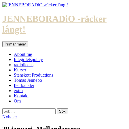
Hoppa
till
innehåll
JENNEBORADiO -räcker
långt!
Sök
Primär meny
About me
Integritetspolicy
radiolicens
Kurser!
Stenskott Productions
Tomas Jennebo
fler kanaler
extra
Kontakt
Om
Sök
efter:
Nyheter
28 januari. Mellandagsrea.