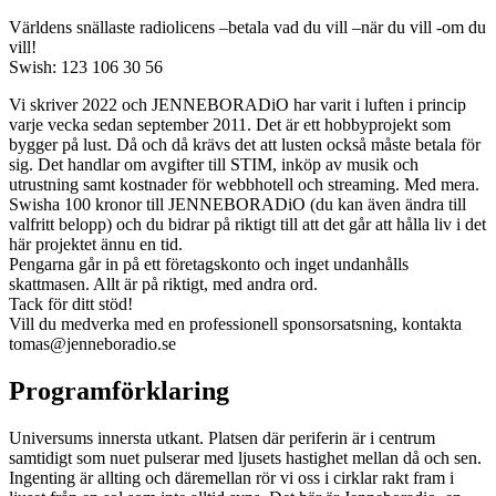
Världens snällaste radiolicens –betala vad du vill –när du vill -om du
vill!
Swish: 123 106 30 56
Vi skriver 2022 och JENNEBORADiO har varit i luften i princip
varje vecka sedan september 2011. Det är ett hobbyprojekt som
bygger på lust. Då och då krävs det att lusten också måste betala för
sig. Det handlar om avgifter till STIM, inköp av musik och
utrustning samt kostnader för webbhotell och streaming. Med mera.
Swisha 100 kronor till JENNEBORADiO (du kan även ändra till
valfritt belopp) och du bidrar på riktigt till att det går att hålla liv i det
här projektet ännu en tid.
Pengarna går in på ett företagskonto och inget undanhålls
skattmasen. Allt är på riktigt, med andra ord.
Tack för ditt stöd!
Vill du medverka med en professionell sponsorsatsning, kontakta
tomas@jenneboradio.se
Programförklaring
Universums innersta utkant. Platsen där periferin är i centrum
samtidigt som nuet pulserar med ljusets hastighet mellan då och sen.
Ingenting är allting och däremellan rör vi oss i cirklar rakt fram i