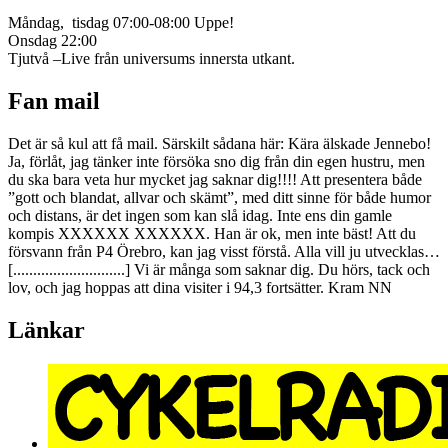
Måndag, tisdag 07:00-08:00 Uppe!
Onsdag 22:00
Tjutvå –Live från universums innersta utkant.
Fan mail
Det är så kul att få mail. Särskilt sådana här: Kära älskade Jennebo!
Ja, förlåt, jag tänker inte försöka sno dig från din egen hustru, men
du ska bara veta hur mycket jag saknar dig!!!! Att presentera både
”gott och blandat, allvar och skämt”, med ditt sinne för både humor
och distans, är det ingen som kan slå idag. Inte ens din gamle
kompis XXXXXX XXXXXX. Han är ok, men inte bäst! Att du
försvann från P4 Örebro, kan jag visst förstå. Alla vill ju utvecklas…
[............................] Vi är många som saknar dig. Du hörs, tack och
lov, och jag hoppas att dina visiter i 94,3 fortsätter. Kram NN
Länkar