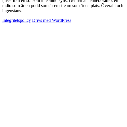
ljuset från en sol som inte alltid syns. Det här är Jenneboradio, en
radio som är en podd som är en stream som är en plats. Överallt och
ingenstans.
Integritetspolicy
Drivs med WordPress