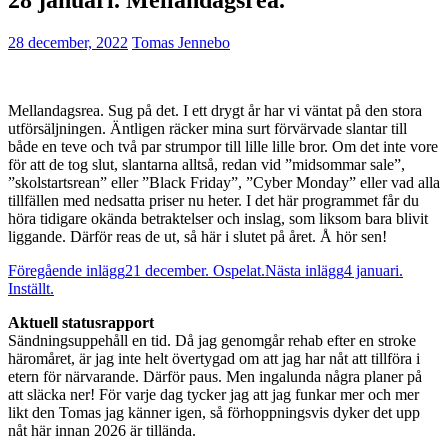
28 december, 2022
Tomas Jennebo
Mellandagsrea. Sug på det. I ett drygt år har vi väntat på den stora
utförsäljningen. Äntligen räcker mina surt förvärvade slantar till
både en teve och två par strumpor till lille lille bror. Om det inte vore
för att de tog slut, slantarna alltså, redan vid ”midsommar sale”,
”skolstartsrean” eller ”Black Friday”, ”Cyber Monday” eller vad alla
tillfällen med nedsatta priser nu heter. I det här programmet får du
höra tidigare okända betraktelser och inslag, som liksom bara blivit
liggande. Därför reas de ut, så här i slutet på året. Å hör sen!
Inläggsnavigering
Föregående inlägg
21 december. Ospelat.
Nästa inlägg
4 januari.
Inställt.
Aktuell statusrapport
Sändningsuppehåll en tid. Då jag genomgår rehab efter en stroke
häromåret, är jag inte helt övertygad om att jag har nåt att tillföra i
etern för närvarande. Därför paus. Men ingalunda några planer på
att släcka ner! För varje dag tycker jag att jag funkar mer och mer
likt den Tomas jag känner igen, så förhoppningsvis dyker det upp
nåt här innan 2026 är tillända.