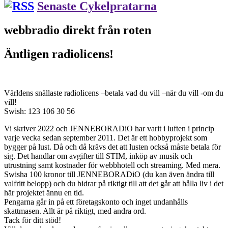
Senaste Cykelpratarna
webbradio direkt från roten
Äntligen radiolicens!
Världens snällaste radiolicens –betala vad du vill –när du vill -om du
vill!
Swish: 123 106 30 56
Vi skriver 2022 och JENNEBORADiO har varit i luften i princip
varje vecka sedan september 2011. Det är ett hobbyprojekt som
bygger på lust. Då och då krävs det att lusten också måste betala för
sig. Det handlar om avgifter till STIM, inköp av musik och
utrustning samt kostnader för webbhotell och streaming. Med mera.
Swisha 100 kronor till JENNEBORADiO (du kan även ändra till
valfritt belopp) och du bidrar på riktigt till att det går att hålla liv i det
här projektet ännu en tid.
Pengarna går in på ett företagskonto och inget undanhålls
skattmasen. Allt är på riktigt, med andra ord.
Tack för ditt stöd!