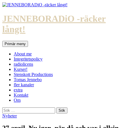
Hoppa
till
innehåll
JENNEBORADiO -räcker
långt!
Sök
Primär meny
About me
Integritetspolicy
radiolicens
Kurser!
Stenskott Productions
Tomas Jennebo
fler kanaler
extra
Kontakt
Om
Sök
efter:
Nyheter
27 april. Nu igen, när då och var i allsin