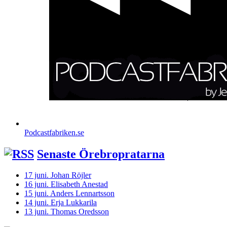
Podcastfabriken.se
Senaste Örebropratarna
17 juni. Johan Röjler
16 juni. Elisabeth Anestad
15 juni. Anders Lennartsson
14 juni. Erja Lukkarila
13 juni. Thomas Oredsson