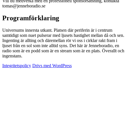
Vill du medverka med en professionell sponsorsatsning, kontakta
tomas@jenneboradio.se
Programförklaring
Universums innersta utkant. Platsen där periferin är i centrum
samtidigt som nuet pulserar med ljusets hastighet mellan då och sen.
Ingenting är allting och däremellan rör vi oss i cirklar rakt fram i
ljuset från en sol som inte alltid syns. Det här är Jenneboradio, en
radio som är en podd som är en stream som är en plats. Överallt och
ingenstans.
Integritetspolicy
Drivs med WordPress