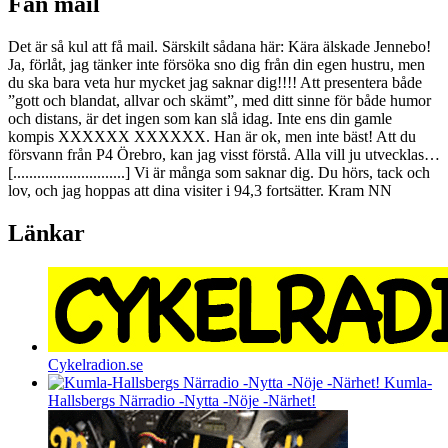
Fan mail
Det är så kul att få mail. Särskilt sådana här: Kära älskade Jennebo!
Ja, förlåt, jag tänker inte försöka sno dig från din egen hustru, men
du ska bara veta hur mycket jag saknar dig!!!! Att presentera både
”gott och blandat, allvar och skämt”, med ditt sinne för både humor
och distans, är det ingen som kan slå idag. Inte ens din gamle
kompis XXXXXX XXXXXX. Han är ok, men inte bäst! Att du
försvann från P4 Örebro, kan jag visst förstå. Alla vill ju utvecklas…
[............................] Vi är många som saknar dig. Du hörs, tack och
lov, och jag hoppas att dina visiter i 94,3 fortsätter. Kram NN
Länkar
Cykelradion.se
Kumla-
Hallsbergs Närradio -Nytta -Nöje -Närhet!