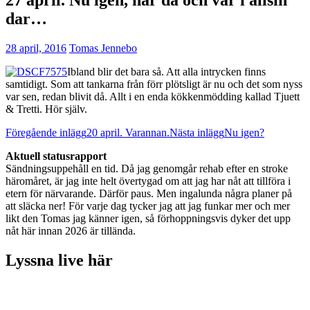
dar…
28 april, 2016
Tomas Jennebo
Ibland blir det bara så. Att alla intrycken finns
samtidigt. Som att tankarna från förr plötsligt är nu och det som nyss
var sen, redan blivit då. Allt i en enda kökkenmödding kallad Tjuett
& Tretti. Hör själv.
Inläggsnavigering
Föregående inlägg
20 april. Varannan.
Nästa inlägg
Nu igen?
Aktuell statusrapport
Sändningsuppehåll en tid. Då jag genomgår rehab efter en stroke
häromåret, är jag inte helt övertygad om att jag har nåt att tillföra i
etern för närvarande. Därför paus. Men ingalunda några planer på
att släcka ner! För varje dag tycker jag att jag funkar mer och mer
likt den Tomas jag känner igen, så förhoppningsvis dyker det upp
nåt här innan 2026 är tillända.
Lyssna live här