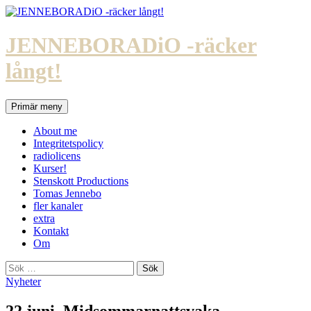
Hoppa
till
innehåll
JENNEBORADiO -räcker
långt!
Sök
Primär meny
About me
Integritetspolicy
radiolicens
Kurser!
Stenskott Productions
Tomas Jennebo
fler kanaler
extra
Kontakt
Om
Sök
efter:
Nyheter
22 juni. Midsommarnattsvaka.