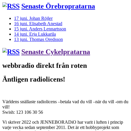
Senaste Örebropratarna
17 juni. Johan Röjler
16 juni. Elisabeth Anestad
15 juni. Anders Lennartsson
14 juni. Erja Lukkarila
13 juni. Thomas Oredsson
Senaste Cykelpratarna
webbradio direkt från roten
Äntligen radiolicens!
Världens snällaste radiolicens –betala vad du vill –när du vill -om du
vill!
Swish: 123 106 30 56
Vi skriver 2022 och JENNEBORADiO har varit i luften i princip
varje vecka sedan september 2011. Det är ett hobbyprojekt som