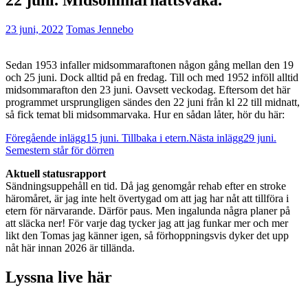
23 juni, 2022
Tomas Jennebo
Sedan 1953 infaller midsommaraftonen någon gång mellan den 19
och 25 juni. Dock alltid på en fredag. Till och med 1952 inföll alltid
midsommarafton den 23 juni. Oavsett veckodag. Eftersom det här
programmet ursprungligen sändes den 22 juni från kl 22 till midnatt,
så fick temat bli midsommarvaka. Hur en sådan låter, hör du här:
Inläggsnavigering
Föregående inlägg
15 juni. Tillbaka i etern.
Nästa inlägg
29 juni.
Semestern står för dörren
Aktuell statusrapport
Sändningsuppehåll en tid. Då jag genomgår rehab efter en stroke
häromåret, är jag inte helt övertygad om att jag har nåt att tillföra i
etern för närvarande. Därför paus. Men ingalunda några planer på
att släcka ner! För varje dag tycker jag att jag funkar mer och mer
likt den Tomas jag känner igen, så förhoppningsvis dyker det upp
nåt här innan 2026 är tillända.
Lyssna live här