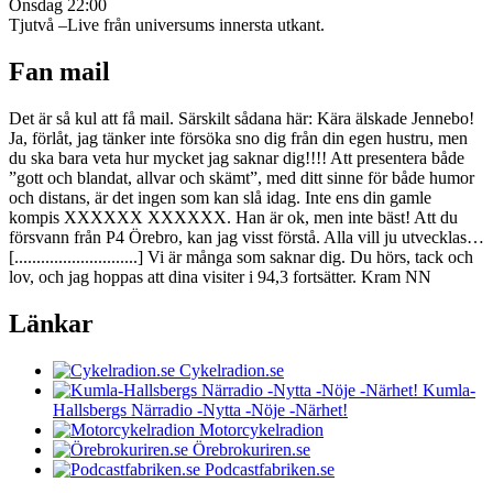
Onsdag 22:00
Tjutvå –Live från universums innersta utkant.
Fan mail
Det är så kul att få mail. Särskilt sådana här: Kära älskade Jennebo!
Ja, förlåt, jag tänker inte försöka sno dig från din egen hustru, men
du ska bara veta hur mycket jag saknar dig!!!! Att presentera både
”gott och blandat, allvar och skämt”, med ditt sinne för både humor
och distans, är det ingen som kan slå idag. Inte ens din gamle
kompis XXXXXX XXXXXX. Han är ok, men inte bäst! Att du
försvann från P4 Örebro, kan jag visst förstå. Alla vill ju utvecklas…
[............................] Vi är många som saknar dig. Du hörs, tack och
lov, och jag hoppas att dina visiter i 94,3 fortsätter. Kram NN
Länkar
Cykelradion.se
Kumla-
Hallsbergs Närradio -Nytta -Nöje -Närhet!
Motorcykelradion
Örebrokuriren.se
Podcastfabriken.se