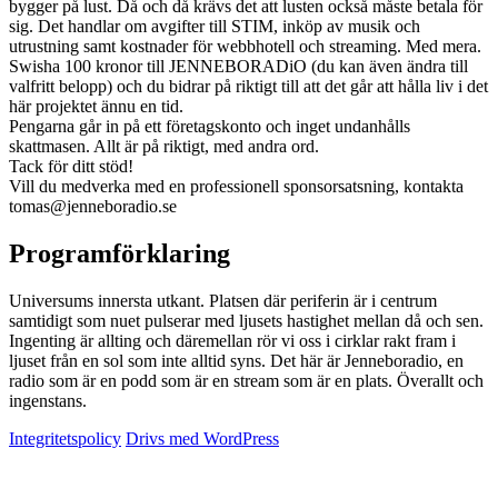
bygger på lust. Då och då krävs det att lusten också måste betala för
sig. Det handlar om avgifter till STIM, inköp av musik och
utrustning samt kostnader för webbhotell och streaming. Med mera.
Swisha 100 kronor till JENNEBORADiO (du kan även ändra till
valfritt belopp) och du bidrar på riktigt till att det går att hålla liv i det
här projektet ännu en tid.
Pengarna går in på ett företagskonto och inget undanhålls
skattmasen. Allt är på riktigt, med andra ord.
Tack för ditt stöd!
Vill du medverka med en professionell sponsorsatsning, kontakta
tomas@jenneboradio.se
Programförklaring
Universums innersta utkant. Platsen där periferin är i centrum
samtidigt som nuet pulserar med ljusets hastighet mellan då och sen.
Ingenting är allting och däremellan rör vi oss i cirklar rakt fram i
ljuset från en sol som inte alltid syns. Det här är Jenneboradio, en
radio som är en podd som är en stream som är en plats. Överallt och
ingenstans.
Integritetspolicy
Drivs med WordPress