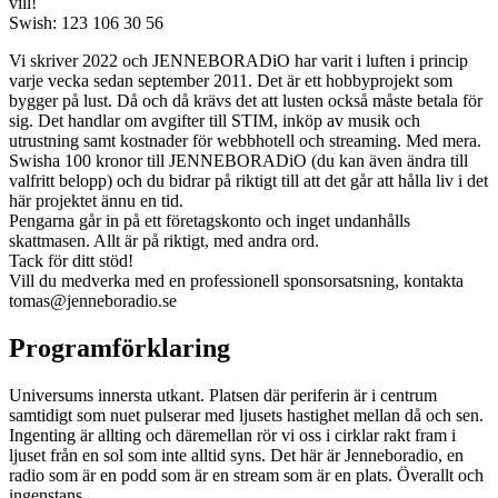
vill!
Swish: 123 106 30 56
Vi skriver 2022 och JENNEBORADiO har varit i luften i princip
varje vecka sedan september 2011. Det är ett hobbyprojekt som
bygger på lust. Då och då krävs det att lusten också måste betala för
sig. Det handlar om avgifter till STIM, inköp av musik och
utrustning samt kostnader för webbhotell och streaming. Med mera.
Swisha 100 kronor till JENNEBORADiO (du kan även ändra till
valfritt belopp) och du bidrar på riktigt till att det går att hålla liv i det
här projektet ännu en tid.
Pengarna går in på ett företagskonto och inget undanhålls
skattmasen. Allt är på riktigt, med andra ord.
Tack för ditt stöd!
Vill du medverka med en professionell sponsorsatsning, kontakta
tomas@jenneboradio.se
Programförklaring
Universums innersta utkant. Platsen där periferin är i centrum
samtidigt som nuet pulserar med ljusets hastighet mellan då och sen.
Ingenting är allting och däremellan rör vi oss i cirklar rakt fram i
ljuset från en sol som inte alltid syns. Det här är Jenneboradio, en
radio som är en podd som är en stream som är en plats. Överallt och
ingenstans.