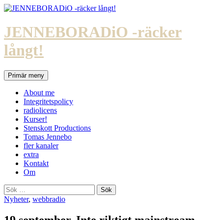
Hoppa
till
innehåll
JENNEBORADiO -räcker
långt!
Sök
Primär meny
About me
Integritetspolicy
radiolicens
Kurser!
Stenskott Productions
Tomas Jennebo
fler kanaler
extra
Kontakt
Om
Sök
efter:
Nyheter
,
webbradio
19 september. Inte riktigt mainstream