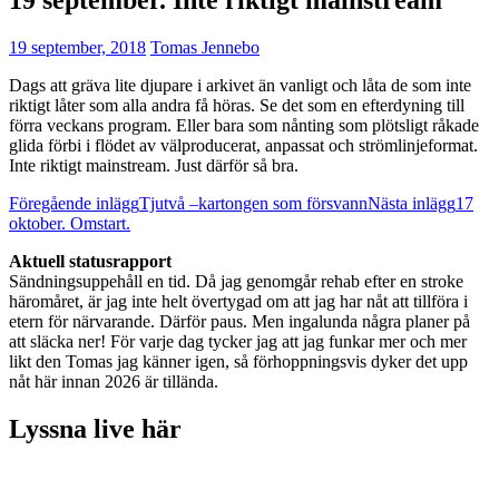
19 september, 2018
Tomas Jennebo
Dags att gräva lite djupare i arkivet än vanligt och låta de som inte
riktigt låter som alla andra få höras. Se det som en efterdyning till
förra veckans program. Eller bara som nånting som plötsligt råkade
glida förbi i flödet av välproducerat, anpassat och strömlinjeformat.
Inte riktigt mainstream. Just därför så bra.
Inläggsnavigering
Föregående inlägg
Tjutvå –kartongen som försvann
Nästa inlägg
17
oktober. Omstart.
Aktuell statusrapport
Sändningsuppehåll en tid. Då jag genomgår rehab efter en stroke
häromåret, är jag inte helt övertygad om att jag har nåt att tillföra i
etern för närvarande. Därför paus. Men ingalunda några planer på
att släcka ner! För varje dag tycker jag att jag funkar mer och mer
likt den Tomas jag känner igen, så förhoppningsvis dyker det upp
nåt här innan 2026 är tillända.
Lyssna live här