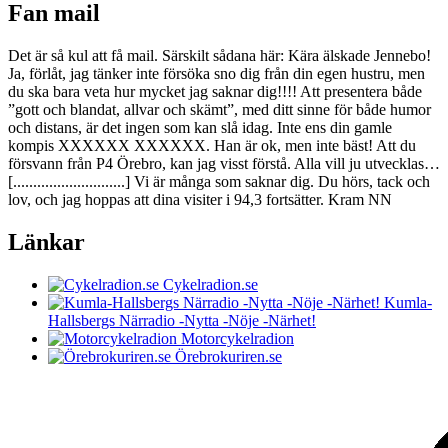
Fan mail
Det är så kul att få mail. Särskilt sådana här: Kära älskade Jennebo!
Ja, förlåt, jag tänker inte försöka sno dig från din egen hustru, men
du ska bara veta hur mycket jag saknar dig!!!! Att presentera både
”gott och blandat, allvar och skämt”, med ditt sinne för både humor
och distans, är det ingen som kan slå idag. Inte ens din gamle
kompis XXXXXX XXXXXX. Han är ok, men inte bäst! Att du
försvann från P4 Örebro, kan jag visst förstå. Alla vill ju utvecklas…
[............................] Vi är många som saknar dig. Du hörs, tack och
lov, och jag hoppas att dina visiter i 94,3 fortsätter. Kram NN
Länkar
Cykelradion.se
Kumla-
Hallsbergs Närradio -Nytta -Nöje -Närhet!
Motorcykelradion
Örebrokuriren.se