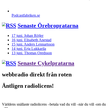
Podcastfabriken.se
Senaste Örebropratarna
17 juni. Johan Röjler
16 juni. Elisabeth Anestad
15 juni. Anders Lennartsson
14 juni. Erja Lukkarila
13 juni. Thomas Oredsson
Senaste Cykelpratarna
webbradio direkt från roten
Äntligen radiolicens!
Världens snällaste radiolicens –betala vad du vill –när du vill -om du