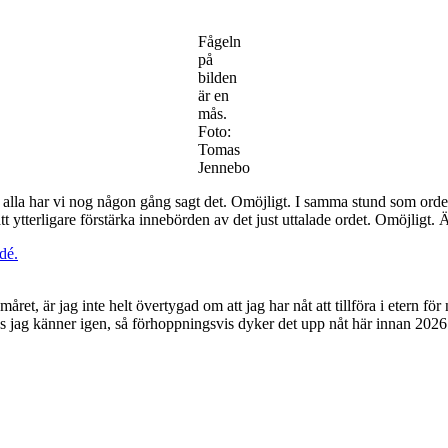
Fågeln
på
bilden
är en
mås.
Foto:
Tomas
Jennebo
 alla har vi nog någon gång sagt det. Omöjligt. I samma stund som ordet ut
 att ytterligare förstärka innebörden av det just uttalade ordet. Omöjligt
dé.
et, är jag inte helt övertygad om att jag har nåt att tillföra i etern f
s jag känner igen, så förhoppningsvis dyker det upp nåt här innan 2026 