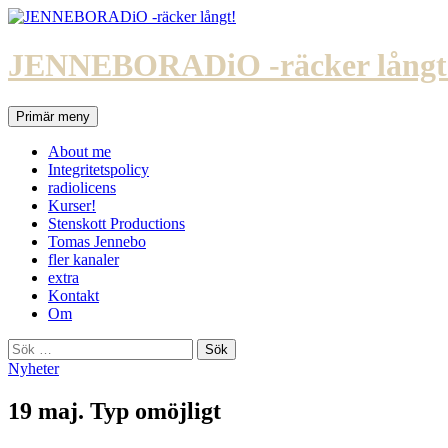
Hoppa
till
innehåll
JENNEBORADiO -räcker långt
Sök
Primär meny
About me
Integritetspolicy
radiolicens
Kurser!
Stenskott Productions
Tomas Jennebo
fler kanaler
extra
Kontakt
Om
Sök
efter:
Nyheter
19 maj. Typ omöjligt