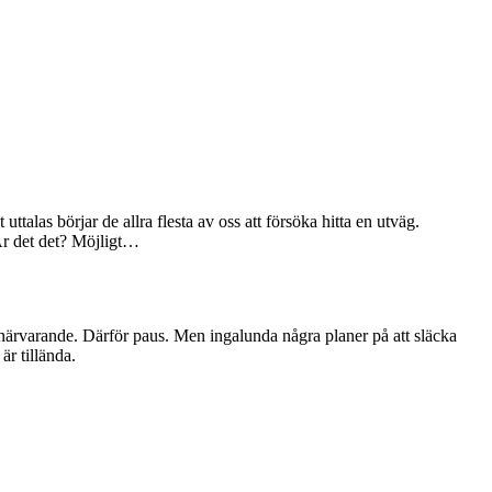
talas börjar de allra flesta av oss att försöka hitta en utväg.
. Är det det? Möjligt…
ör närvarande. Därför paus. Men ingalunda några planer på att släcka
är tillända.