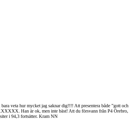
ka bara veta hur mycket jag saknar dig!!!! Att presentera både ”gott och
 XXXXXX. Han är ok, men inte bäst! Att du försvann från P4 Örebro,
visiter i 94,3 fortsätter. Kram NN