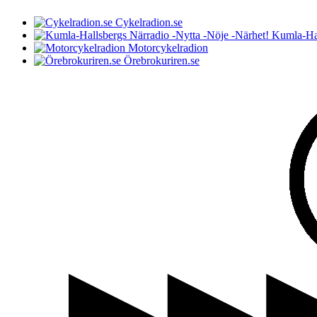
Cykelradion.se
Kumla-Hal
Motorcykelradion
Örebrokuriren.se