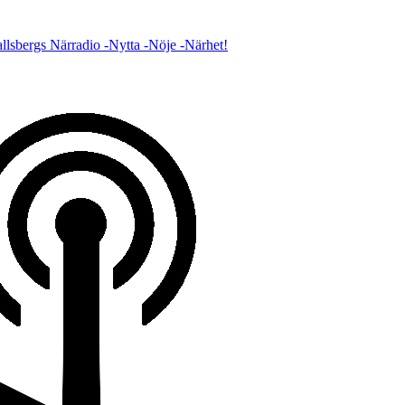
lsbergs Närradio -Nytta -Nöje -Närhet!