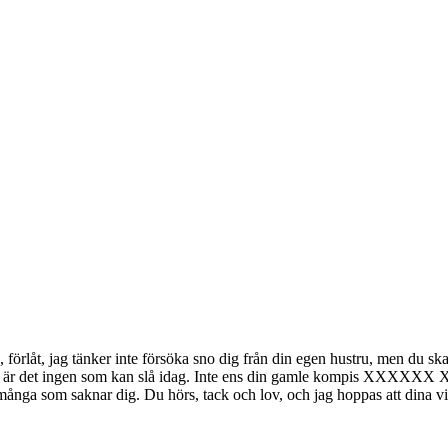
a, förlåt, jag tänker inte försöka sno dig från din egen hustru, men du s
ans, är det ingen som kan slå idag. Inte ens din gamle kompis XXXXXX
] Vi är många som saknar dig. Du hörs, tack och lov, och jag hoppas att dina 