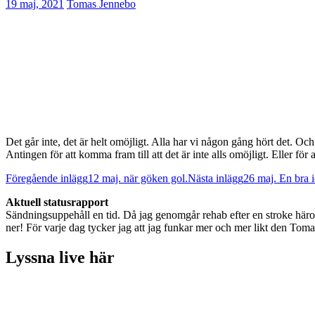
19 maj, 2021
Tomas Jennebo
Det går inte, det är helt omöjligt. Alla har vi någon gång hört det. Och
Antingen för att komma fram till att det är inte alls omöjligt. Eller för
Inläggsnavigering
Föregående inlägg
12 maj. när göken gol.
Nästa inlägg
26 maj. En bra i
Aktuell statusrapport
Sändningsuppehåll en tid. Då jag genomgår rehab efter en stroke häromår
ner! För varje dag tycker jag att jag funkar mer och mer likt den Toma
Lyssna live här