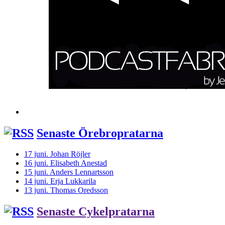
Senaste Örebropratarna
17 juni. Johan Röjler
16 juni. Elisabeth Anestad
15 juni. Anders Lennartsson
14 juni. Erja Lukkarila
13 juni. Thomas Oredsson
Senaste Cykelpratarna