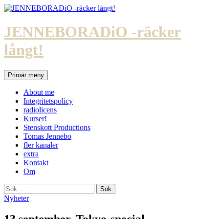
Hoppa
till
innehåll
JENNEBORADiO -räcker
långt!
Sök
Primär meny
About me
Integritetspolicy
radiolicens
Kurser!
Stenskott Productions
Tomas Jennebo
fler kanaler
extra
Kontakt
Om
Sök
efter:
Nyheter
13 september. Tokyo-special