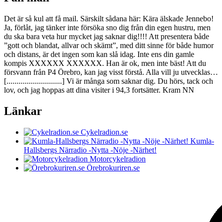
Det är så kul att få mail. Särskilt sådana här: Kära älskade Jennebo!
Ja, förlåt, jag tänker inte försöka sno dig från din egen hustru, men
du ska bara veta hur mycket jag saknar dig!!!! Att presentera både
”gott och blandat, allvar och skämt”, med ditt sinne för både humor
och distans, är det ingen som kan slå idag. Inte ens din gamle
kompis XXXXXX XXXXXX. Han är ok, men inte bäst! Att du
försvann från P4 Örebro, kan jag visst förstå. Alla vill ju utvecklas…
[............................] Vi är många som saknar dig. Du hörs, tack och
lov, och jag hoppas att dina visiter i 94,3 fortsätter. Kram NN
Länkar
Cykelradion.se
Kumla-
Hallsbergs Närradio -Nytta -Nöje -Närhet!
Motorcykelradion
Örebrokuriren.se