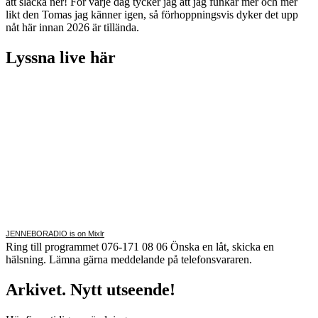
att släcka ner! För varje dag tycker jag att jag funkar mer och mer
likt den Tomas jag känner igen, så förhoppningsvis dyker det upp
nåt här innan 2026 är tillända.
Lyssna live här
JENNEBORADIO is on Mixlr
Ring till programmet 076-171 08 06 Önska en låt, skicka en
hälsning. Lämna gärna meddelande på telefonsvararen.
Arkivet. Nytt utseende!