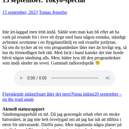
15 september, 2023
Tomas Jennebo
Inte jet-laggad men trött ändå. Sådär som man kan bli efter att ha
varit på resande fot i över ett dygn med bara någon enstaka, ständigt
avbruten sovtimme i en flygplansfåtölj en mil ovanför jordytan.
Så om du tycker att en viss programledare låter mer än lovligt seg, så
har du förmodligen helt rätt. Med facit i hand kanske det inte borde
blivit någon sändning alls. Men; bättre lyss till den programledare
som ändå sänder än sover. Gammalt radioordspråk
Inläggsnavigering
Föregående inlägg
Snart låter det igen!
Nästa inlägg
20 september –
on the road again
Aktuell statusrapport
Sändningsuppehåll en tid. Då jag genomgår rehab efter en stroke
häromåret, är jag inte helt övertygad om att jag har nåt att tillföra i
etern för närvarande. Därför paus. Men ingalunda några planer på