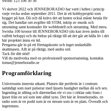
Swish: 123 106 30 56
Vi skriver 2022 och JENNEBORADiO har varit i luften i princip
varje vecka sedan september 2011. Det är ett hobbyprojekt som
bygger på lust. Då och då krävs det att lusten också måste betala för
sig. Det handlar om avgifter till STIM, inköp av musik och
utrustning samt kostnader för webbhotell och streaming. Med mera.
Swisha 100 kronor till JENNEBORADiO (du kan även ändra till
valfritt belopp) och du bidrar på riktigt till att det går att hålla liv i det
här projektet ännu en tid.
Pengarna går in på ett företagskonto och inget undanhålls
skattmasen. Allt är på riktigt, med andra ord.
Tack för ditt stöd!
Vill du medverka med en professionell sponsorsatsning, kontakta
tomas@jenneboradio.se
Programförklaring
Universums innersta utkant. Platsen där periferin är i centrum
samtidigt som nuet pulserar med ljusets hastighet mellan då och sen.
Ingenting är allting och däremellan rör vi oss i cirklar rakt fram i
ljuset från en sol som inte alltid syns. Det här är Jenneboradio, en
radio som är en podd som är en stream som är en plats. Överallt och
ingenstans.