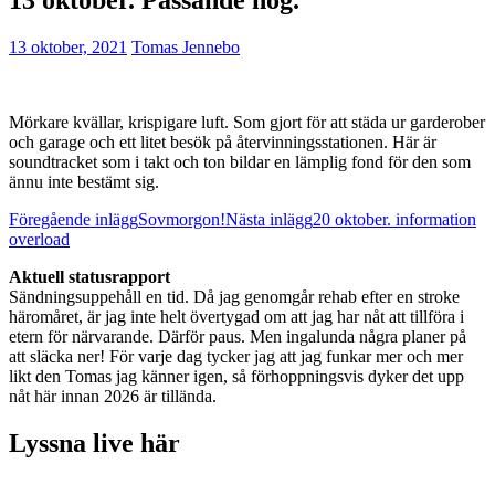
13 oktober, 2021
Tomas Jennebo
Mörkare kvällar, krispigare luft. Som gjort för att städa ur garderober
och garage och ett litet besök på återvinningsstationen. Här är
soundtracket som i takt och ton bildar en lämplig fond för den som
ännu inte bestämt sig.
Inläggsnavigering
Föregående inlägg
Sovmorgon!
Nästa inlägg
20 oktober. information
overload
Aktuell statusrapport
Sändningsuppehåll en tid. Då jag genomgår rehab efter en stroke
häromåret, är jag inte helt övertygad om att jag har nåt att tillföra i
etern för närvarande. Därför paus. Men ingalunda några planer på
att släcka ner! För varje dag tycker jag att jag funkar mer och mer
likt den Tomas jag känner igen, så förhoppningsvis dyker det upp
nåt här innan 2026 är tillända.
Lyssna live här