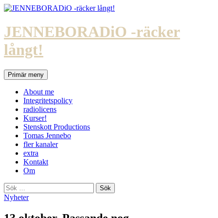
Hoppa
till
innehåll
JENNEBORADiO -räcker
långt!
Sök
Primär meny
About me
Integritetspolicy
radiolicens
Kurser!
Stenskott Productions
Tomas Jennebo
fler kanaler
extra
Kontakt
Om
Sök
efter:
Nyheter
13 oktober. Passande nog.