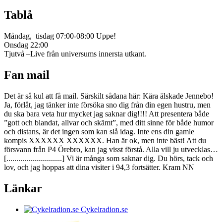
Tablå
Måndag, tisdag 07:00-08:00 Uppe!
Onsdag 22:00
Tjutvå –Live från universums innersta utkant.
Fan mail
Det är så kul att få mail. Särskilt sådana här: Kära älskade Jennebo!
Ja, förlåt, jag tänker inte försöka sno dig från din egen hustru, men
du ska bara veta hur mycket jag saknar dig!!!! Att presentera både
”gott och blandat, allvar och skämt”, med ditt sinne för både humor
och distans, är det ingen som kan slå idag. Inte ens din gamle
kompis XXXXXX XXXXXX. Han är ok, men inte bäst! Att du
försvann från P4 Örebro, kan jag visst förstå. Alla vill ju utvecklas…
[............................] Vi är många som saknar dig. Du hörs, tack och
lov, och jag hoppas att dina visiter i 94,3 fortsätter. Kram NN
Länkar
Cykelradion.se