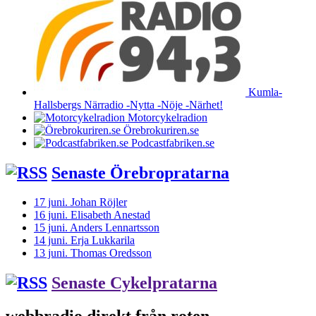
Kumla-
Hallsbergs Närradio -Nytta -Nöje -Närhet!
Motorcykelradion
Örebrokuriren.se
Podcastfabriken.se
Senaste Örebropratarna
17 juni. Johan Röjler
16 juni. Elisabeth Anestad
15 juni. Anders Lennartsson
14 juni. Erja Lukkarila
13 juni. Thomas Oredsson
Senaste Cykelpratarna