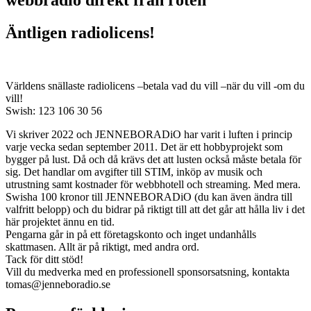
webbradio direkt från roten
Äntligen radiolicens!
Världens snällaste radiolicens –betala vad du vill –när du vill -om du
vill!
Swish: 123 106 30 56
Vi skriver 2022 och JENNEBORADiO har varit i luften i princip
varje vecka sedan september 2011. Det är ett hobbyprojekt som
bygger på lust. Då och då krävs det att lusten också måste betala för
sig. Det handlar om avgifter till STIM, inköp av musik och
utrustning samt kostnader för webbhotell och streaming. Med mera.
Swisha 100 kronor till JENNEBORADiO (du kan även ändra till
valfritt belopp) och du bidrar på riktigt till att det går att hålla liv i det
här projektet ännu en tid.
Pengarna går in på ett företagskonto och inget undanhålls
skattmasen. Allt är på riktigt, med andra ord.
Tack för ditt stöd!
Vill du medverka med en professionell sponsorsatsning, kontakta
tomas@jenneboradio.se