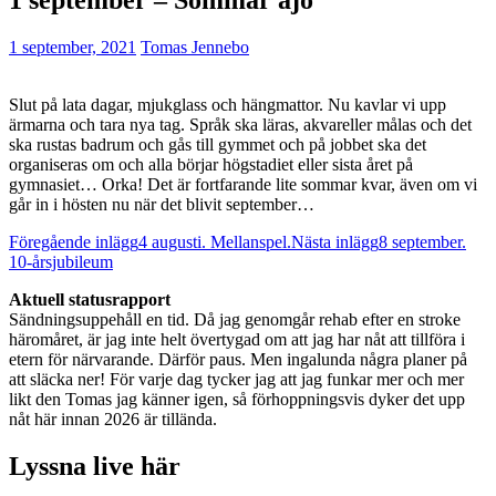
1 september, 2021
Tomas Jennebo
Slut på lata dagar, mjukglass och hängmattor. Nu kavlar vi upp
ärmarna och tara nya tag. Språk ska läras, akvareller målas och det
ska rustas badrum och gås till gymmet och på jobbet ska det
organiseras om och alla börjar högstadiet eller sista året på
gymnasiet… Orka! Det är fortfarande lite sommar kvar, även om vi
går in i hösten nu när det blivit september…
Inläggsnavigering
Föregående inlägg
4 augusti. Mellanspel.
Nästa inlägg
8 september.
10-årsjubileum
Aktuell statusrapport
Sändningsuppehåll en tid. Då jag genomgår rehab efter en stroke
häromåret, är jag inte helt övertygad om att jag har nåt att tillföra i
etern för närvarande. Därför paus. Men ingalunda några planer på
att släcka ner! För varje dag tycker jag att jag funkar mer och mer
likt den Tomas jag känner igen, så förhoppningsvis dyker det upp
nåt här innan 2026 är tillända.
Lyssna live här