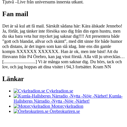
Tjutvå –Live från universums innersta utkant.
Fan mail
Det är så kul att få mail. Särskilt sådana här: Kära älskade Jennebo!
Ja, förlåt, jag tänker inte försöka sno dig från din egen hustru, men
du ska bara veta hur mycket jag saknar dig!!!! Att presentera både
”gott och blandat, allvar och skämt”, med ditt sinne för både humor
och distans, är det ingen som kan slå idag. Inte ens din gamle
kompis XXXXXX XXXXXX. Han är ok, men inte bäst! Att du
försvann från P4 Örebro, kan jag visst förstå. Alla vill ju utvecklas…
[............................] Vi är många som saknar dig. Du hörs, tack och
lov, och jag hoppas att dina visiter i 94,3 fortsätter. Kram NN
Länkar
Cykelradion.se
Kumla-
Hallsbergs Närradio -Nytta -Nöje -Närhet!
Motorcykelradion
Örebrokuriren.se