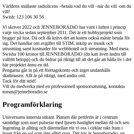
Världens snällaste radiolicens –betala vad du vill –när du vill -om du
vill!
Swish: 123 106 30 56
Vi skriver 2022 och JENNEBORADiO har varit i luften i princip
varje vecka sedan september 2011. Det är ett hobbyprojekt som
bygger på lust. Då och då krävs det att lusten också måste betala för
sig. Det handlar om avgifter till STIM, inköp av musik och
utrustning samt kostnader för webbhotell och streaming. Med mera.
Swisha 100 kronor till JENNEBORADiO (du kan även ändra till
valfritt belopp) och du bidrar på riktigt till att det går att hålla liv i det
här projektet ännu en tid.
Pengarna går in på ett företagskonto och inget undanhålls
skattmasen. Allt är på riktigt, med andra ord.
Tack för ditt stöd!
Vill du medverka med en professionell sponsorsatsning, kontakta
tomas@jenneboradio.se
Programförklaring
Universums innersta utkant. Platsen där periferin är i centrum
samtidigt som nuet pulserar med ljusets hastighet mellan då och sen.
Ingenting är allting och däremellan rör vi oss i cirklar rakt fram i
ljuset från en sol som inte alltid syns. Det här är Jenneboradio, en