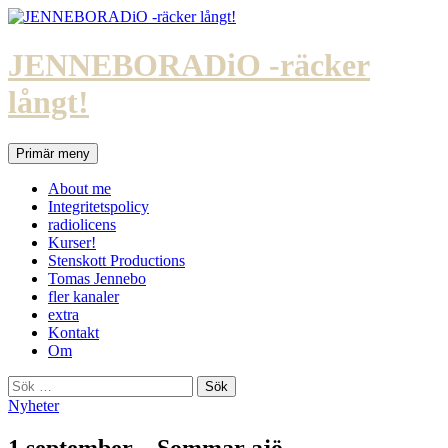
Hoppa
till
innehåll
JENNEBORADiO -räcker
långt!
Sök
Primär meny
About me
Integritetspolicy
radiolicens
Kurser!
Stenskott Productions
Tomas Jennebo
fler kanaler
extra
Kontakt
Om
Sök
efter:
Nyheter
1 september – Sommar ajö